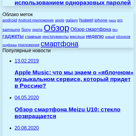
использованием одноразовых паролей
Облако меток
huawei
android
galaxy
iphone
Android приложения
apple
pro
nasa
Обзор
Обзор смартфона
Sony
samsung
xperia
без
гаджеты
неделю
главные
инструменты
месяца
обзоров
новый
смартфона
приложения
подборка
Популярные новости
13.02.2019
Apple Music: что мы знаем о «яблочном»
музыкальном сервисе, который придет
в Россию?
04.05.2020
Обзор смартфона Meizu U10: стекло
возвращается
20.08.2020