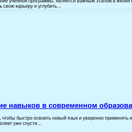
ие учебной программы, является важным этапом в жизни 
ь свою карьеру и углубить…
тие навыков в современном образов
чтобы быстро освоить новый язык и уверенно применять ег
воляет уже спустя…