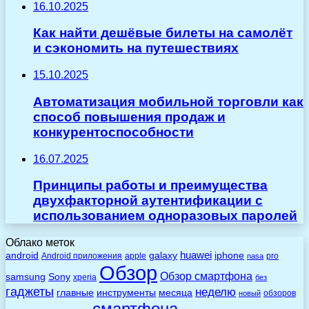
16.10.2025
Как найти дешёвые билеты на самолёт
и сэкономить на путешествиях
15.10.2025
Автоматизация мобильной торговли как
способ повышения продаж и
конкурентоспособности
16.07.2025
Принципы работы и преимущества
двухфакторной аутентификации с
использованием одноразовых паролей
Облако меток
huawei
android
galaxy
iphone
Android приложения
apple
pro
nasa
Обзор
Обзор смартфона
Sony
samsung
xperia
без
гаджеты
неделю
главные
инструменты
месяца
обзоров
новый
смартфона