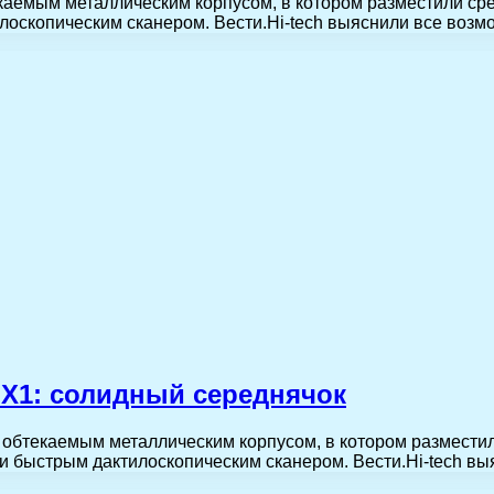
екаемым металлическим корпусом, в котором разместили с
лоскопическим сканером. Вести.Hi-tech выяснили все воз
 X1: солидный середнячок
 обтекаемым металлическим корпусом, в котором размести
и быстрым дактилоскопическим сканером. Вести.Hi-tech в