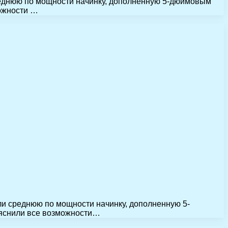
реднюю по мощности начинку, дополненную 5-дюймовым
можности …
ли среднюю по мощности начинку, дополненную 5-
ыяснили все возможности…