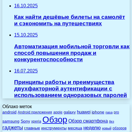
16.10.2025
Как найти дешёвые билеты на самолёт
и сэкономить на путешествиях
15.10.2025
Автоматизация мобильной торговли как
способ повышения продаж и
конкурентоспособности
16.07.2025
Принципы работы и преимущества
двухфакторной аутентификации с
использованием одноразовых паролей
Облако меток
huawei
android
galaxy
iphone
Android приложения
apple
pro
nasa
Обзор
Обзор смартфона
Sony
samsung
xperia
без
гаджеты
неделю
главные
инструменты
месяца
обзоров
новый