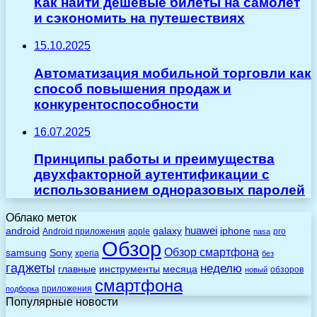
Как найти дешёвые билеты на самолёт
и сэкономить на путешествиях
15.10.2025
Автоматизация мобильной торговли как
способ повышения продаж и
конкурентоспособности
16.07.2025
Принципы работы и преимущества
двухфакторной аутентификации с
использованием одноразовых паролей
Облако меток
huawei
android
galaxy
iphone
Android приложения
apple
pro
nasa
Обзор
Обзор смартфона
Sony
samsung
xperia
без
гаджеты
неделю
главные
инструменты
месяца
обзоров
новый
смартфона
приложения
подборка
Популярные новости