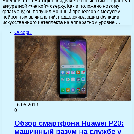
Внешне этот смартфон выделяется «высоким» экраном с
аккуратной «челкой» сверху. Как и положено новому
флагману, он получил мощный процессор с модулем
нейронных вычислений, поддерживающим функции
искусственного интеллекта на аппаратном уровне.…
Обзоры
16.05.2019
0
Обзор смартфона Huawei P20:
машинный разум на службе у