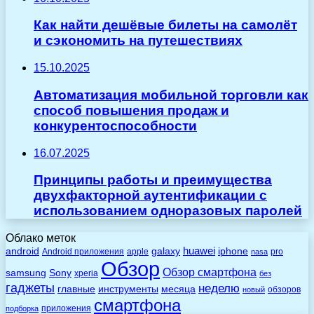
Как найти дешёвые билеты на самолёт
и сэкономить на путешествиях
15.10.2025
Автоматизация мобильной торговли как
способ повышения продаж и
конкурентоспособности
16.07.2025
Принципы работы и преимущества
двухфакторной аутентификации с
использованием одноразовых паролей
Облако меток
huawei
android
galaxy
iphone
Android приложения
apple
pro
nasa
Обзор
Обзор смартфона
Sony
samsung
xperia
без
гаджеты
неделю
главные
инструменты
месяца
обзоров
новый
смартфона
приложения
подборка