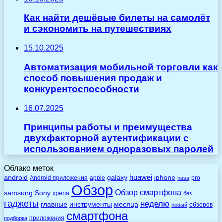
Как найти дешёвые билеты на самолёт
и сэкономить на путешествиях
15.10.2025
Автоматизация мобильной торговли как
способ повышения продаж и
конкурентоспособности
16.07.2025
Принципы работы и преимущества
двухфакторной аутентификации с
использованием одноразовых паролей
Облако меток
huawei
android
galaxy
iphone
Android приложения
apple
pro
nasa
Обзор
Обзор смартфона
Sony
samsung
xperia
без
гаджеты
неделю
главные
инструменты
месяца
обзоров
новый
смартфона
приложения
подборка