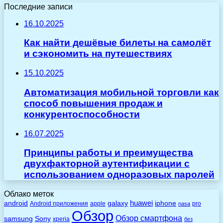
Последние записи
16.10.2025
Как найти дешёвые билеты на самолёт
и сэкономить на путешествиях
15.10.2025
Автоматизация мобильной торговли как
способ повышения продаж и
конкурентоспособности
16.07.2025
Принципы работы и преимущества
двухфакторной аутентификации с
использованием одноразовых паролей
Облако меток
huawei
android
galaxy
iphone
Android приложения
apple
pro
nasa
Обзор
Обзор смартфона
Sony
samsung
xperia
без