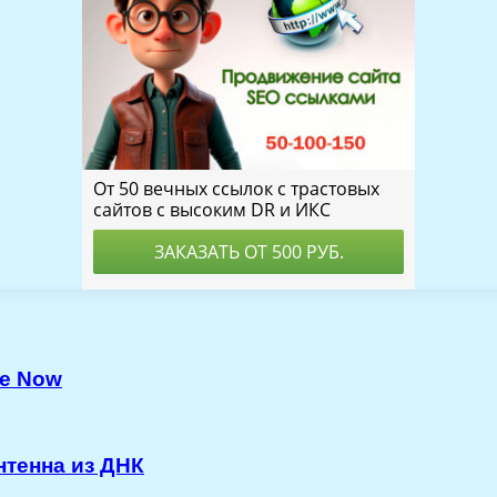
le Now
нтенна из ДНК