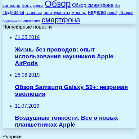
Обзор
Обзор смартфона
Sony
samsung
xperia
без
гаджеты
неделю
главные
инструменты
месяца
обзоров
новый
смартфона
приложения
подборка
Популярные новости
31.05.2019
Жизнь без проводов: опыт
использования наушников Apple
AirPods
28.08.2019
Обзор Samsung Galaxy S9+: незримая
эволюция
11.07.2019
Воздушные тонкости. Все о новых
планшетниках Apple
Рубрики