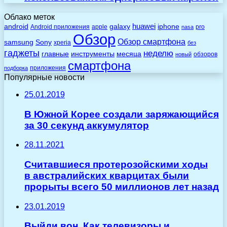
Облако меток
huawei
android
galaxy
iphone
Android приложения
apple
pro
nasa
Обзор
Обзор смартфона
Sony
samsung
xperia
без
гаджеты
неделю
главные
инструменты
месяца
обзоров
новый
смартфона
приложения
подборка
Популярные новости
25.01.2019
В Южной Корее создали заряжающийся
за 30 секунд аккумулятор
28.11.2021
Считавшиеся протерозойскими ходы
в австралийских кварцитах были
прорыты всего 50 миллионов лет назад
23.01.2019
Выйди вон. Как телевизоры и