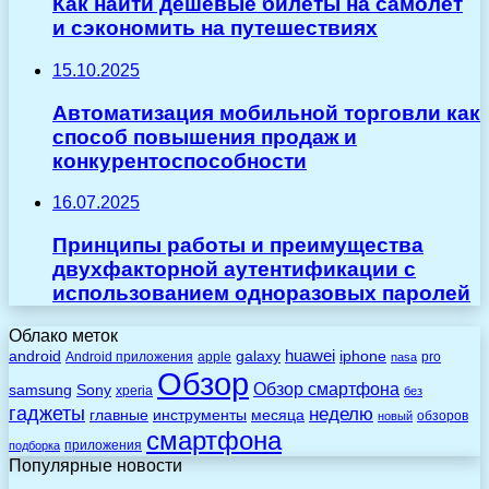
Как найти дешёвые билеты на самолёт
и сэкономить на путешествиях
15.10.2025
Автоматизация мобильной торговли как
способ повышения продаж и
конкурентоспособности
16.07.2025
Принципы работы и преимущества
двухфакторной аутентификации с
использованием одноразовых паролей
Облако меток
huawei
android
galaxy
iphone
Android приложения
apple
pro
nasa
Обзор
Обзор смартфона
Sony
samsung
xperia
без
гаджеты
неделю
главные
инструменты
месяца
обзоров
новый
смартфона
приложения
подборка
Популярные новости