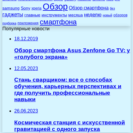
Обзор
Обзор смартфона
Sony
samsung
xperia
без
гаджеты
неделю
главные
инструменты
месяца
обзоров
новый
смартфона
приложения
подборка
Популярные новости
18.12.2019
Обзор смартфона Asus Zenfone Go TV: у
«голубого экрана»
12.05.2023
Стань сварщиком: все о способах
обучения, карьерных перспективах и
где получить профессиональные
навыки
26.06.2023
Космическая станция с искусственной
гравитацией с одного запуска