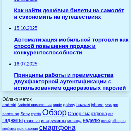
Как найти дешёвые билеты на самолёт
и сэкономить на путешествиях
15.10.2025
Автоматизация мобильной торговли как
способ повышения продаж и
конкурентоспособности
16.07.2025
Принципы работы и преимущества
двухфакторной аутентификации с
использованием одноразовых паролей
Облако меток
huawei
android
galaxy
iphone
Android приложения
apple
pro
nasa
Обзор
Обзор смартфона
Sony
samsung
xperia
без
гаджеты
неделю
главные
инструменты
месяца
обзоров
новый
смартфона
приложения
подборка