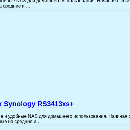
удобные NAS для домашнего использования. Начиная с 200
а средние и …
 Synology RS3413xs+
ые и удобные NAS для домашнего использования. Начиная 
ные на средние и…