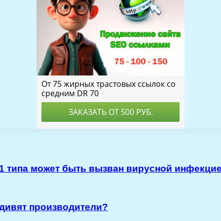
 1 типа может быть вызван вирусной инфекци
удивят производители?