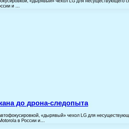
фокусировкой, «дырявый» чехол LG для несуществующего с
оссии и …
кана до дрона-следопыта
 автофокусировкой, «дырявый» чехол LG для несуществующ
Motorola в России и…