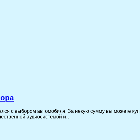
бора
вался с выбором автомобиля. За некую сумму вы можете ку
чественной аудиосистемой и…