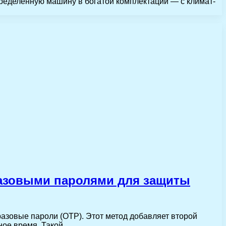
пределенную машину в богатой комплектации — с климат-
азовыми паролями для защиты
азовые пароли (OTP). Этот метод добавляет второй
нное время. Такой…