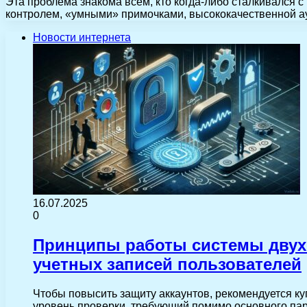
Эта проблема знакома всем, кто когда-либо сталкивался 
контролем, «умными» примочками, высококачественной 
Новости интернета
16.07.2025
0
Принципы работы системы двух
учетных записей пользователей
Чтобы повысить защиту аккаунтов, рекомендуется к
уровень проверки, требующий помимо основного пар