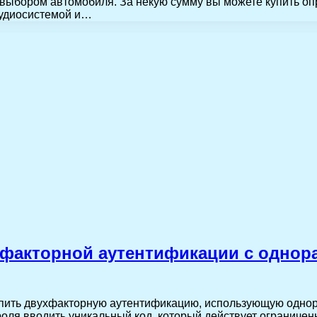
с выбором автомобиля. За некую сумму вы можете купить о
аудиосистемой и…
факторной аутентификации с однор
упить двухфакторную аутентификацию, использующую однор
оля вводить уникальный код, который действует ограниче