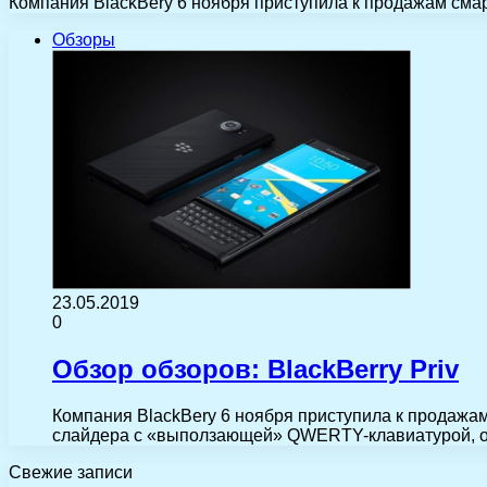
Компания BlackBery 6 ноября приступила к продажам смар
Обзоры
23.05.2019
0
Обзор обзоров: BlackBerry Priv
Компания BlackBery 6 ноября приступила к продажа
слайдера с «выползающей» QWERTY-клавиатурой, о
Свежие записи