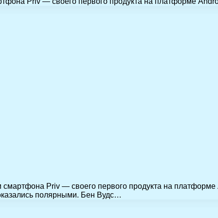
тфона Priv — своего первого продукта на платформе Andro
м смартфона Priv — своего первого продукта на платформе
казались полярными. Бен Вудс…