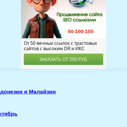
ндонезии и Малайзии
ктябрь