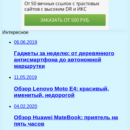
Интересное
06.06.2019
Гаджеты за неделю: от деревянного
антисмартфона до автономной
маршрутки
11.05.2019
Обзор Lenovo Moto E4: красивый,
именитый, недорогой
04.02.2020
Обзор Huawei MateBook: приятель на
пять часов