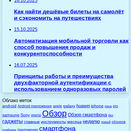
16.10.2025
Как найти дешёвые билеты на самолёт
и сэкономить на путешествиях
15.10.2025
Автоматизация мобильной торговли как
способ повышения продаж и
конкурентоспособности
16.07.2025
Принципы работы и преимущества
двухфакторной аутентификации с
использованием одноразовых паролей
Облако меток
huawei
android
galaxy
iphone
Android приложения
apple
pro
nasa
Обзор
Обзор смартфона
Sony
samsung
xperia
без
гаджеты
неделю
главные
инструменты
месяца
обзоров
новый
смартфона
приложения
подборка