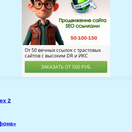
ex 2
йфона»