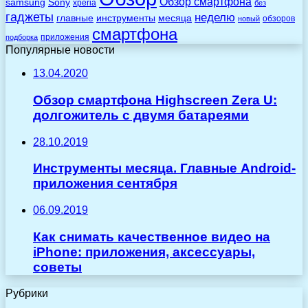
Обзор смартфона
Sony
samsung
xperia
без
гаджеты
неделю
главные
инструменты
месяца
обзоров
новый
смартфона
приложения
подборка
Популярные новости
13.04.2020
Обзор смартфона Highscreen Zera U:
долгожитель c двумя батареями
28.10.2019
Инструменты месяца. Главные Android-
приложения сентября
06.09.2019
Как снимать качественное видео на
iPhone: приложения, аксессуары,
советы
Рубрики