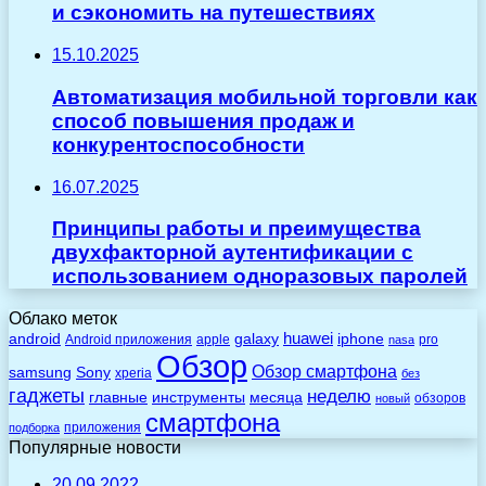
и сэкономить на путешествиях
15.10.2025
Автоматизация мобильной торговли как
способ повышения продаж и
конкурентоспособности
16.07.2025
Принципы работы и преимущества
двухфакторной аутентификации с
использованием одноразовых паролей
Облако меток
huawei
android
galaxy
iphone
Android приложения
apple
pro
nasa
Обзор
Обзор смартфона
Sony
samsung
xperia
без
гаджеты
неделю
главные
инструменты
месяца
обзоров
новый
смартфона
приложения
подборка
Популярные новости
20.09.2022