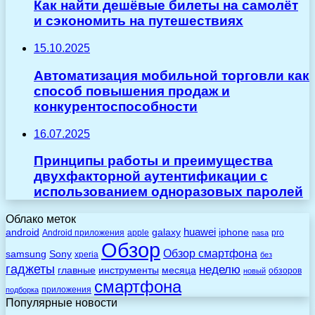
Как найти дешёвые билеты на самолёт
и сэкономить на путешествиях
15.10.2025
Автоматизация мобильной торговли как
способ повышения продаж и
конкурентоспособности
16.07.2025
Принципы работы и преимущества
двухфакторной аутентификации с
использованием одноразовых паролей
Облако меток
huawei
android
galaxy
iphone
Android приложения
apple
pro
nasa
Обзор
Обзор смартфона
Sony
samsung
xperia
без
гаджеты
неделю
главные
инструменты
месяца
обзоров
новый
смартфона
приложения
подборка
Популярные новости