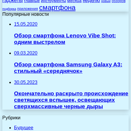
гаджеты
неделю
главные
инструменты
месяца
обзоров
новый
смартфона
приложения
подборка
Популярные новости
15.05.2020
Обзор смартфона Lenovo Vibe Shot:
одним выстрелом
09.03.2020
Обзор смартфона Samsung Galaxy A3:
стильный «середнячок»
30.05.2023
Окончательно раскрыто происхождение
светящихся вспышек, освещающих
сверхмассивные черные дыры
Рубрики
Будущее