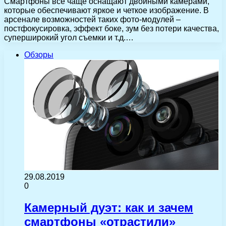
Смартфоны все чаще оснащают двойными камерами,
которые обеспечивают яркое и четкое изображение. В
арсенале возможностей таких фото-модулей –
постфокусировка, эффект боке, зум без потери качества,
суперширокий угол съемки и т.д.…
Обзоры
29.08.2019
0
Камерный дуэт: как и зачем
смартфоны «отрастили»