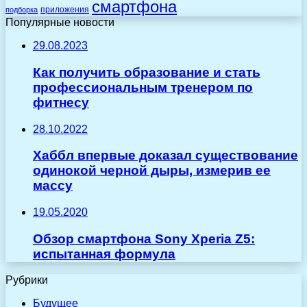
смартфона
приложения
подборка
Популярные новости
29.08.2023
Как получить образование и стать
профессиональным тренером по
фитнесу
28.10.2022
Хаббл впервые доказал существование
одинокой черной дыры, измерив ее
массу
19.05.2020
Обзор смартфона Sony Xperia Z5:
испытанная формула
Рубрики
Будущее