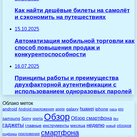
Как найти дешёвые билеты на самолёт
и сэкономить на путешествиях
15.10.2025
Автоматизация мобильной торговли как
способ повышения продаж и
конкурентоспособности
16.07.2025
Принципы работы и преимущества
двухфакторной аутентификации с
использованием одноразовых паролей
Облако меток
huawei
android
galaxy
iphone
Android приложения
apple
pro
nasa
Обзор
Обзор смартфона
Sony
samsung
xperia
без
гаджеты
неделю
главные
инструменты
месяца
обзоров
новый
смартфона
приложения
подборка