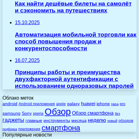
Как найти дешёвые билеты на самолёт
и сэкономить на путешествиях
15.10.2025
Автоматизация мобильной торговли как
способ повышения продаж и
конкурентоспособности
16.07.2025
Принципы работы и преимущества
двухфакторной аутентификации с
использованием одноразовых паролей
Облако меток
huawei
android
galaxy
iphone
Android приложения
apple
pro
nasa
Обзор
Обзор смартфона
Sony
samsung
xperia
без
гаджеты
неделю
главные
инструменты
месяца
обзоров
новый
смартфона
приложения
подборка
Популярные новости