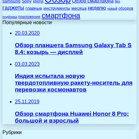
Обзор смартфона
Sony
samsung
xperia
без
гаджеты
неделю
главные
инструменты
месяца
обзоров
новый
смартфона
приложения
подборка
Популярные новости
20.03.2020
Обзор планшета Samsung Galaxy Tab S
8.4: козырь — дисплей
03.03.2023
Индия испытала новую
твердотопливную ракету-носитель для
перевозки космонавтов
25.11.2019
Обзор смартфона Huawei Honor 8 Pro:
большой и взрослый
Рубрики