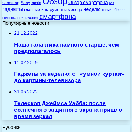
Обзор
Обзор смартфона
Sony
samsung
xperia
без
гаджеты
неделю
главные
инструменты
месяца
обзоров
новый
смартфона
приложения
подборка
Популярные новости
21.12.2022
Наша галактика намного старше, чем
предполагалось
15.02.2019
Гаджеты за неделю: от «умной куртки»
до картины-телевизора
31.05.2022
Телескоп Джеймса Уэбба: после
солнечного защитного экрана пришло
время зеркал
Рубрики