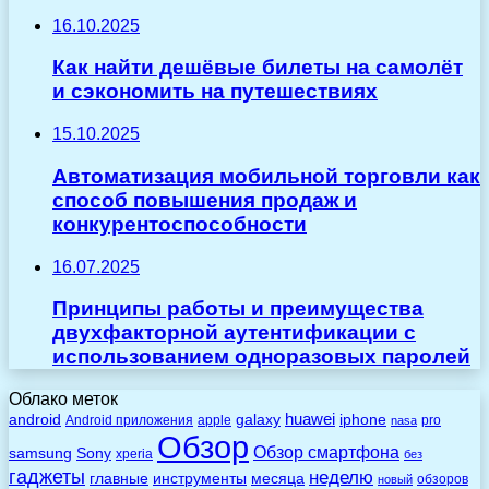
16.10.2025
Как найти дешёвые билеты на самолёт
и сэкономить на путешествиях
15.10.2025
Автоматизация мобильной торговли как
способ повышения продаж и
конкурентоспособности
16.07.2025
Принципы работы и преимущества
двухфакторной аутентификации с
использованием одноразовых паролей
Облако меток
huawei
android
galaxy
iphone
Android приложения
apple
pro
nasa
Обзор
Обзор смартфона
Sony
samsung
xperia
без
гаджеты
неделю
главные
инструменты
месяца
обзоров
новый