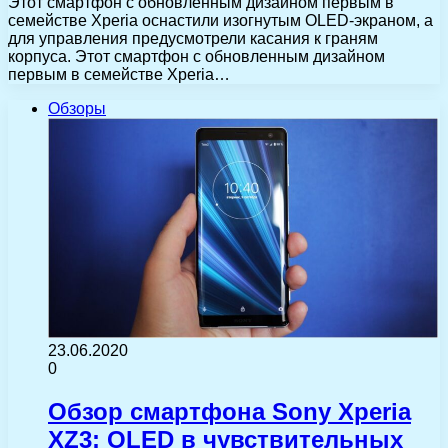
Этот смартфон с обновленным дизайном первым в
семействе Xperia оснастили изогнутым OLED-экраном, а
для управления предусмотрели касания к граням
корпуса. Этот смартфон с обновленным дизайном
первым в семействе Xperia…
Обзоры
23.06.2020
0
Обзор смартфона Sony Xperia
XZ3: OLED в чувствительных