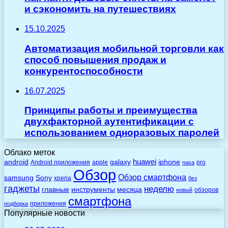
и сэкономить на путешествиях
15.10.2025
Автоматизация мобильной торговли как
способ повышения продаж и
конкурентоспособности
16.07.2025
Принципы работы и преимущества
двухфакторной аутентификации с
использованием одноразовых паролей
Облако меток
huawei
android
galaxy
iphone
Android приложения
apple
pro
nasa
Обзор
Обзор смартфона
Sony
samsung
xperia
без
гаджеты
неделю
главные
инструменты
месяца
обзоров
новый
смартфона
приложения
подборка
Популярные новости