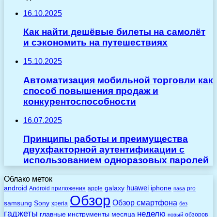
16.10.2025
Как найти дешёвые билеты на самолёт
и сэкономить на путешествиях
15.10.2025
Автоматизация мобильной торговли как
способ повышения продаж и
конкурентоспособности
16.07.2025
Принципы работы и преимущества
двухфакторной аутентификации с
использованием одноразовых паролей
Облако меток
huawei
android
galaxy
iphone
Android приложения
apple
pro
nasa
Обзор
Обзор смартфона
Sony
samsung
xperia
без
гаджеты
неделю
главные
инструменты
месяца
обзоров
новый