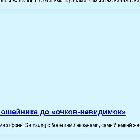
оны Samsung с большими экранами, самый емкий жесткий ди
» ошейника до «очков-невидимок»
смартфоны Samsung с большими экранами, самый емкий жест