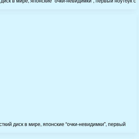
ск в мире, японские “очки-невидимки”, первый ноутбук с
кий диск в мире, японские “очки-невидимки”, первый