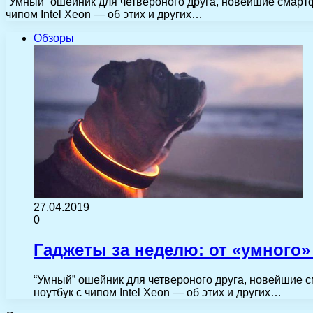
“Умный” ошейник для четвероного друга, новейшие смартф
чипом Intel Xeon — об этих и других…
Обзоры
27.04.2019
0
Гаджеты за неделю: от «умного
“Умный” ошейник для четвероного друга, новейшие 
ноутбук с чипом Intel Xeon — об этих и других…