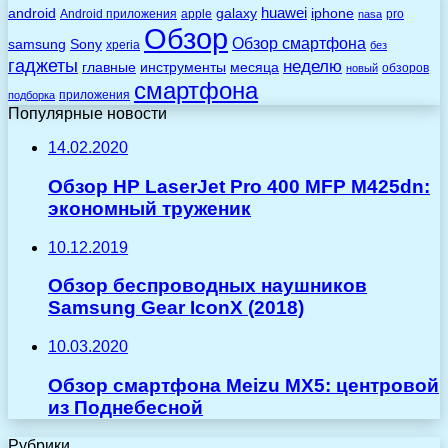
huawei
android
galaxy
iphone
Android приложения
apple
pro
nasa
Обзор
Обзор смартфона
Sony
samsung
xperia
без
гаджеты
неделю
главные
инструменты
месяца
обзоров
новый
смартфона
приложения
подборка
Популярные новости
14.02.2020
Обзор HP LaserJet Pro 400 MFP M425dn:
экономный труженик
10.12.2019
Обзор беспроводных наушников
Samsung Gear IconX (2018)
10.03.2020
Обзор смартфона Meizu MX5: центровой
из Поднебесной
Рубрики