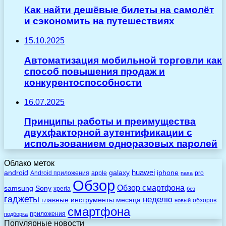
Как найти дешёвые билеты на самолёт
и сэкономить на путешествиях
15.10.2025
Автоматизация мобильной торговли как
способ повышения продаж и
конкурентоспособности
16.07.2025
Принципы работы и преимущества
двухфакторной аутентификации с
использованием одноразовых паролей
Облако меток
huawei
android
galaxy
iphone
Android приложения
apple
pro
nasa
Обзор
Обзор смартфона
Sony
samsung
xperia
без
гаджеты
неделю
главные
инструменты
месяца
обзоров
новый
смартфона
приложения
подборка
Популярные новости