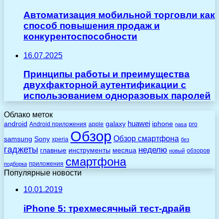
Автоматизация мобильной торговли как
способ повышения продаж и
конкурентоспособности
16.07.2025
Принципы работы и преимущества
двухфакторной аутентификации с
использованием одноразовых паролей
Облако меток
huawei
android
galaxy
iphone
Android приложения
apple
pro
nasa
Обзор
Обзор смартфона
Sony
samsung
xperia
без
гаджеты
неделю
главные
инструменты
месяца
обзоров
новый
смартфона
приложения
подборка
Популярные новости
10.01.2019
iPhone 5: трехмесячный тест-драйв