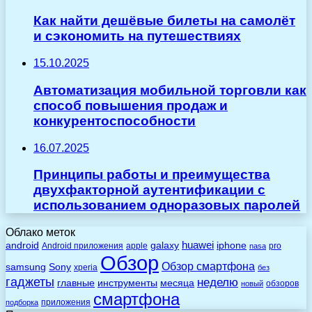
Как найти дешёвые билеты на самолёт
и сэкономить на путешествиях
15.10.2025
Автоматизация мобильной торговли как
способ повышения продаж и
конкурентоспособности
16.07.2025
Принципы работы и преимущества
двухфакторной аутентификации с
использованием одноразовых паролей
Облако меток
huawei
android
galaxy
iphone
Android приложения
apple
pro
nasa
Обзор
Обзор смартфона
Sony
samsung
xperia
без
гаджеты
неделю
главные
инструменты
месяца
обзоров
новый
смартфона
приложения
подборка