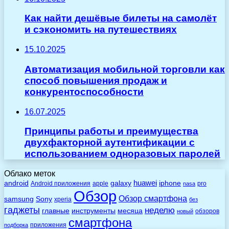
Как найти дешёвые билеты на самолёт
и сэкономить на путешествиях
15.10.2025
Автоматизация мобильной торговли как
способ повышения продаж и
конкурентоспособности
16.07.2025
Принципы работы и преимущества
двухфакторной аутентификации с
использованием одноразовых паролей
Облако меток
huawei
android
galaxy
iphone
Android приложения
apple
pro
nasa
Обзор
Обзор смартфона
Sony
samsung
xperia
без
гаджеты
неделю
главные
инструменты
месяца
обзоров
новый
смартфона
приложения
подборка