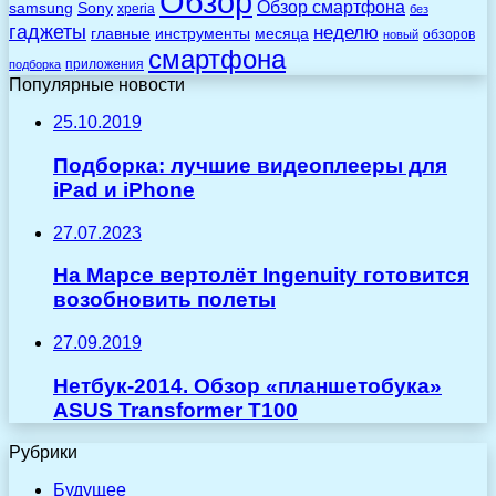
Обзор
Обзор смартфона
Sony
samsung
xperia
без
гаджеты
неделю
главные
инструменты
месяца
обзоров
новый
смартфона
приложения
подборка
Популярные новости
25.10.2019
Подборка: лучшие видеоплееры для
iPad и iPhone
27.07.2023
На Марсе вертолёт Ingenuity готовится
возобновить полеты
27.09.2019
Нетбук-2014. Обзор «планшетобука»
ASUS Transformer T100
Рубрики
Будущее