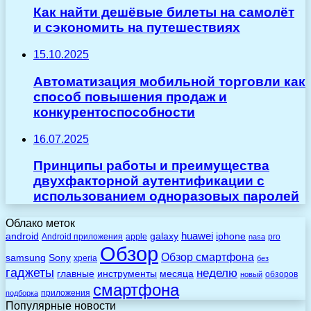
Как найти дешёвые билеты на самолёт
и сэкономить на путешествиях
15.10.2025
Автоматизация мобильной торговли как
способ повышения продаж и
конкурентоспособности
16.07.2025
Принципы работы и преимущества
двухфакторной аутентификации с
использованием одноразовых паролей
Облако меток
huawei
android
galaxy
iphone
Android приложения
apple
pro
nasa
Обзор
Обзор смартфона
Sony
samsung
xperia
без
гаджеты
неделю
главные
инструменты
месяца
обзоров
новый
смартфона
приложения
подборка
Популярные новости