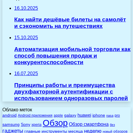
16.10.2025
Как найти дешёвые билеты на самолёт
и сэкономить на путешествиях
15.10.2025
Автоматизация мобильной торговли как
способ повышения продаж и
конкурентоспособности
16.07.2025
Принципы работы и преимущества
двухфакторной аутентификации с
использованием одноразовых паролей
Облако меток
huawei
android
galaxy
iphone
Android приложения
apple
pro
nasa
Обзор
Обзор смартфона
Sony
samsung
xperia
без
гаджеты
неделю
главные
инструменты
месяца
обзоров
новый