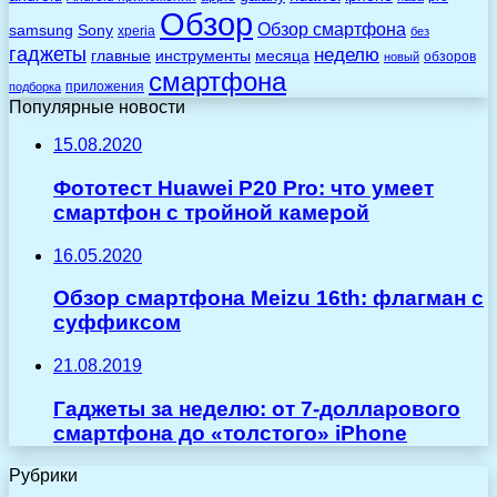
Обзор
Обзор смартфона
Sony
samsung
xperia
без
гаджеты
неделю
главные
инструменты
месяца
обзоров
новый
смартфона
приложения
подборка
Популярные новости
15.08.2020
Фототест Huawei P20 Pro: что умеет
смартфон с тройной камерой
16.05.2020
Обзор смартфона Meizu 16th: флагман с
суффиксом
21.08.2019
Гаджеты за неделю: от 7-долларового
смартфона до «толстого» iPhone
Рубрики