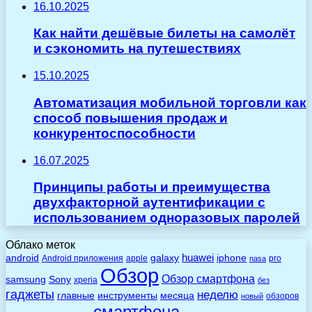
16.10.2025
Как найти дешёвые билеты на самолёт
и сэкономить на путешествиях
15.10.2025
Автоматизация мобильной торговли как
способ повышения продаж и
конкурентоспособности
16.07.2025
Принципы работы и преимущества
двухфакторной аутентификации с
использованием одноразовых паролей
Облако меток
huawei
android
galaxy
iphone
Android приложения
apple
pro
nasa
Обзор
Обзор смартфона
Sony
samsung
xperia
без
гаджеты
неделю
главные
инструменты
месяца
обзоров
новый
смартфона