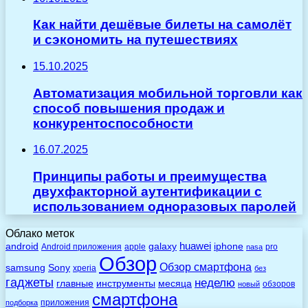
Как найти дешёвые билеты на самолёт
и сэкономить на путешествиях
15.10.2025
Автоматизация мобильной торговли как
способ повышения продаж и
конкурентоспособности
16.07.2025
Принципы работы и преимущества
двухфакторной аутентификации с
использованием одноразовых паролей
Облако меток
huawei
android
galaxy
iphone
Android приложения
apple
pro
nasa
Обзор
Обзор смартфона
Sony
samsung
xperia
без
гаджеты
неделю
главные
инструменты
месяца
обзоров
новый
смартфона
приложения
подборка