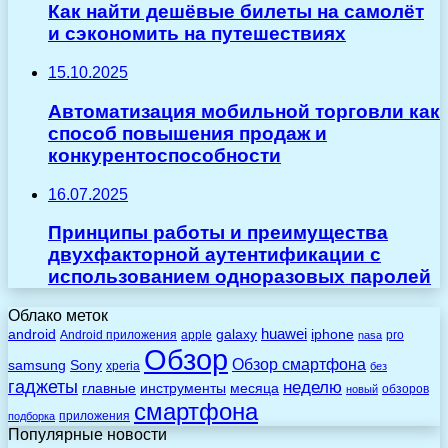
Как найти дешёвые билеты на самолёт
и сэкономить на путешествиях
15.10.2025
Автоматизация мобильной торговли как
способ повышения продаж и
конкурентоспособности
16.07.2025
Принципы работы и преимущества
двухфакторной аутентификации с
использованием одноразовых паролей
Облако меток
huawei
android
galaxy
iphone
Android приложения
apple
pro
nasa
Обзор
Обзор смартфона
Sony
samsung
xperia
без
гаджеты
неделю
главные
инструменты
месяца
обзоров
новый
смартфона
приложения
подборка
Популярные новости