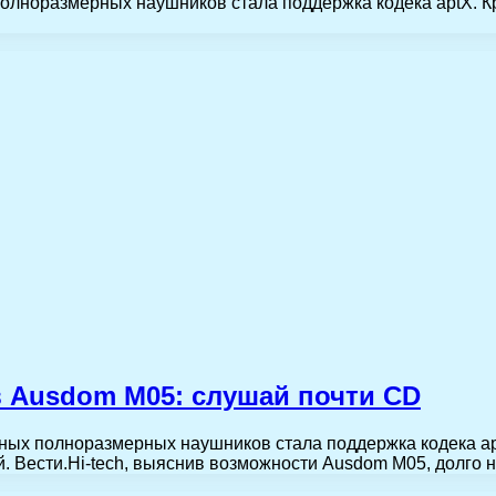
лноразмерных наушников стала поддержка кодека aptX. Кро
 Ausdom M05: слушай почти CD
ых полноразмерных наушников стала поддержка кодека aptX
. Вести.Hi-tech, выяснив возможности Ausdom M05, долго