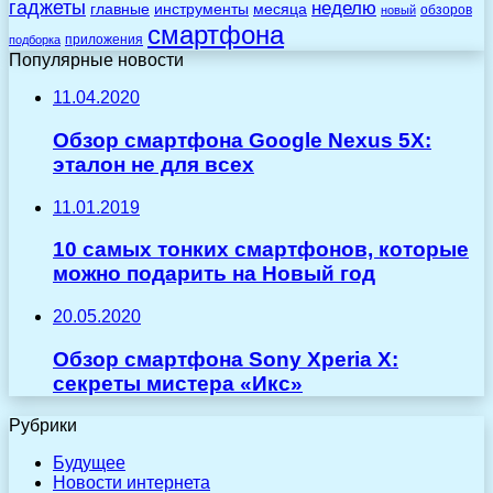
гаджеты
неделю
главные
инструменты
месяца
обзоров
новый
смартфона
приложения
подборка
Популярные новости
11.04.2020
Обзор смартфона Google Nexus 5X:
эталон не для всех
11.01.2019
10 самых тонких смартфонов, которые
можно подарить на Новый год
20.05.2020
Обзор смартфона Sony Xperia X:
секреты мистера «Икс»
Рубрики
Будущее
Новости интернета