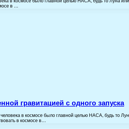
века в космосе было главной целью НАСА, будь то Луна ил
мосе в …
енной гравитацией с одного запуска
человека в космосе было главной целью НАСА, будь то Лу
твовать в космосе в…