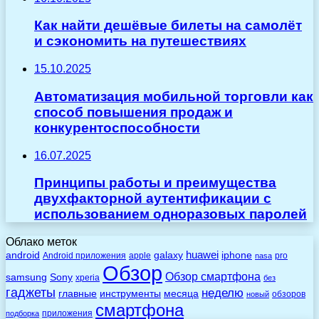
Как найти дешёвые билеты на самолёт
и сэкономить на путешествиях
15.10.2025
Автоматизация мобильной торговли как
способ повышения продаж и
конкурентоспособности
16.07.2025
Принципы работы и преимущества
двухфакторной аутентификации с
использованием одноразовых паролей
Облако меток
huawei
android
galaxy
iphone
Android приложения
apple
pro
nasa
Обзор
Обзор смартфона
Sony
samsung
xperia
без
гаджеты
неделю
главные
инструменты
месяца
обзоров
новый
смартфона
приложения
подборка